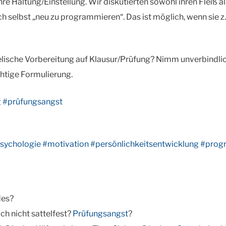
ihre Haltung/Einstellung. Wir diskutierten sowohl ihren Fleiß al
ich selbst „neu zu programmieren“. Das ist möglich, wenn sie z
elische Vorbereitung auf Klausur/Prüfung? Nimm unverbindli
chtige Formulierung.
g
#prüfungsangst
psychologie
#motivation
#persönlichkeitsentwicklung
#prog
des?
h nicht sattelfest?
Prüfungsangst
?