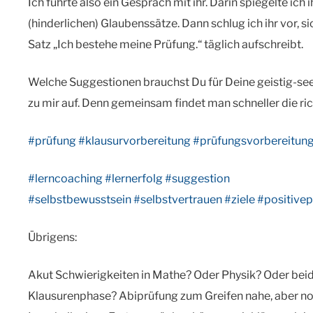
Ich führte also ein Gespräch mit ihr. Darin spiegelte ich 
(hinderlichen) Glaubenssätze. Dann schlug ich ihr vor, s
Satz „Ich bestehe meine Prüfung.“ täglich aufschreibt.
Welche Suggestionen brauchst Du für Deine geistig-se
zu mir auf. Denn gemeinsam findet man schneller die ri
#prüfung
#klausurvorbereitung
#prüfungsvorbereitun
#lerncoaching
#lernerfolg
#suggestion
#selbstbewusstsein
#selbstvertrauen
#ziele
#positive
Übrigens:
Akut Schwierigkeiten in Mathe? Oder Physik? Oder bei
Klausurenphase? Abiprüfung zum Greifen nahe, aber noc