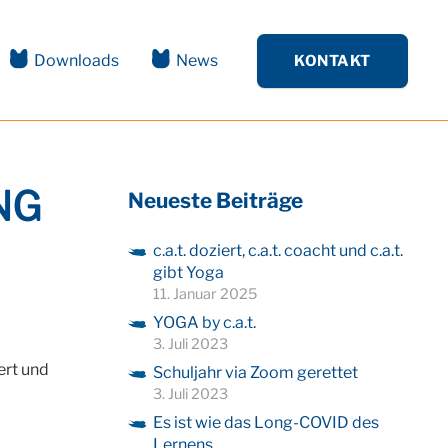
Downloads
News
KONTAKT
NG
Neueste Beiträge
c.a.t. doziert, c.a.t. coacht und c.a.t.
gibt Yoga
11. Januar 2025
YOGA by c.a.t.
3. Juli 2023
ert und
Schuljahr via Zoom gerettet
3. Juli 2023
Es ist wie das Long-COVID des
Lernens