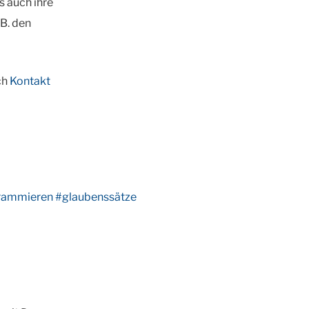
s auch ihre
.B. den
ch
Kontakt
rammieren
#glaubenssätze